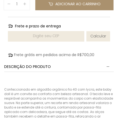
ADICIONAR AO CARRINHO
Frete e prazo de entrega
Entregas para o CEP:
Calcular
Frete grátis em pedidos acima de
R$700,00
DESCRIÇÃO DO PRODUTO
Confeccionado em algodão orgânico fio 40 com lycra, este baby
doll é um convite ao conforto com beleza artesanal. O tecido leve e
respirável acompanha os movimentos do corpo com elasticidade
suave. Na parte superior, um recorte em renda artesanal valoriza o
busto e se estende até a cintura, contornado por passa-fita
aplicado com delicadeza, que segue até as costas. As alças
também recebem o detalhe em passa-fita, reforçando o ar