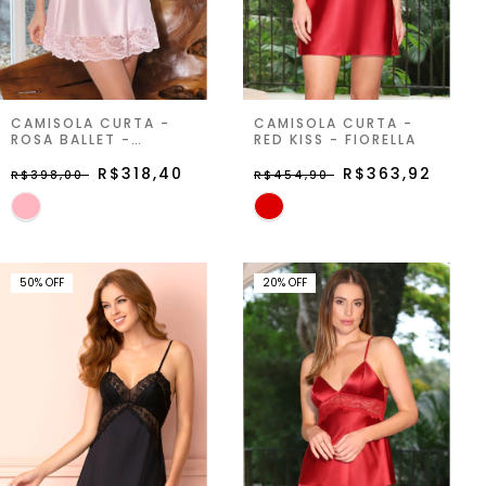
CAMISOLA CURTA -
CAMISOLA CURTA -
ROSA BALLET -
RED KISS - FIORELLA
ZIPPORAH
R$318,40
R$363,92
R$398,00
R$454,90
50
%
OFF
20
%
OFF