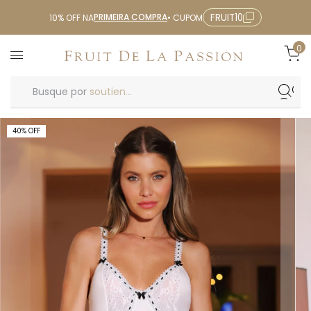
PRIMEIRA COMPRA
FRUIT10
10% OFF NA
• CUPOM
0
Busque por
soutien...
40
%
OFF