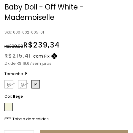
Baby Doll - Off White -
Mademoiselle
SKU:
600-602-005-01
R$239,34
R$398,90
R$215,41
com
Pix
2
x
de
R$119,67
sem juros
Tamanho:
P
M
G
P
Cor:
Bege
Tabela de medidas