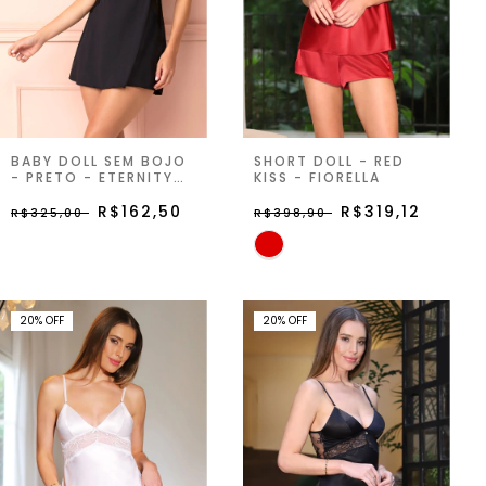
BABY DOLL SEM BOJO
SHORT DOLL - RED
- PRETO - ETERNITY
KISS - FIORELLA
JOY
R$162,50
R$319,12
R$325,00
R$398,90
20
%
OFF
20
%
OFF