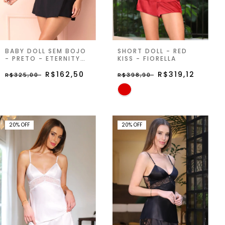
BABY DOLL SEM BOJO
SHORT DOLL - RED
- PRETO - ETERNITY
KISS - FIORELLA
JOY
R$162,50
R$319,12
R$325,00
R$398,90
20
%
OFF
20
%
OFF