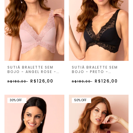
SUTIÃ BRALETTE SEM
SUTIÃ BRALETTE SEM
BOJO - ANGEL ROSE -
BOJO - PRETO -
ETERNITY JOY
ETERNITY JOY
R$126,00
R$126,00
R$180,00
R$180,00
30% OFF
50% OFF
30
%
OFF
50
%
OFF