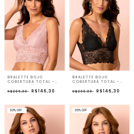
BRALETTE BOJO
BRALETTE BOJO
COBERTURA TOTAL -
COBERTURA TOTAL -
ANGEL ROSÊ - DAY BY
PRETO - DAY BY DAY
DAY
R$146,30
R$146,30
R$209,00
R$209,00
30% OFF
30% OFF
30
%
OFF
30
%
OFF