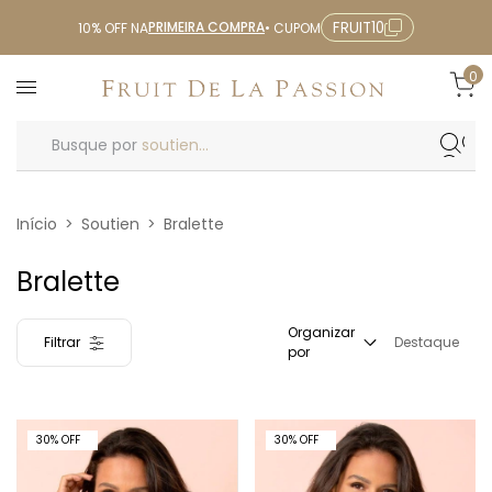
PRIMEIRA COMPRA
FRUIT10
10% OFF NA
• CUPOM
0
Busque por
soutien...
Início
>
Soutien
>
Bralette
Bralette
Organizar
Filtrar
Destaque
por
30% OFF
30% OFF
30
%
OFF
30
%
OFF