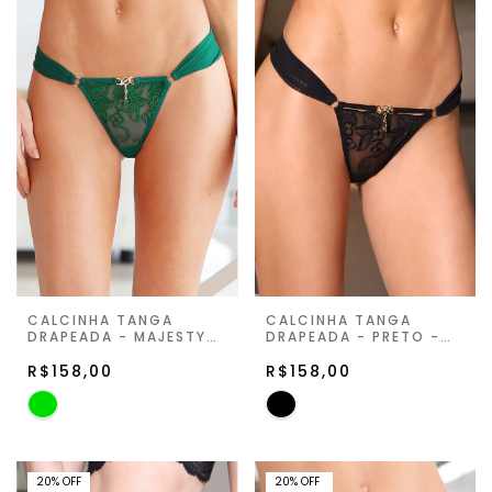
CALCINHA TANGA
CALCINHA TANGA
DRAPEADA - MAJESTY
DRAPEADA - PRETO -
GREEN - SECRET HOUR
SECRET HOUR II
II
R$158,00
R$158,00
20%OFF
20
%
OFF
20
%
OFF