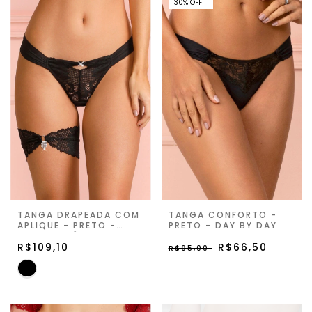
30% OFF
30
%
OFF
TANGA DRAPEADA COM
TANGA CONFORTO -
APLIQUE - PRETO -
PRETO - DAY BY DAY
SUITE PRIVÉ
R$109,10
R$66,50
R$95,00