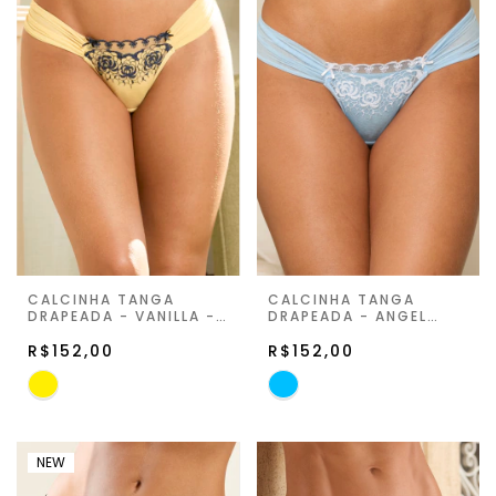
CALCINHA TANGA
CALCINHA TANGA
DRAPEADA - VANILLA -
DRAPEADA - ANGEL
JARDIN DE LA LUNE
BLUE - JARDIN DE LA
R$152,00
LUNE
R$152,00
NEW