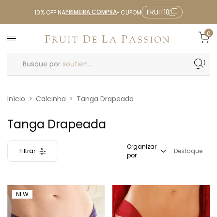
PRIMEIRA COMPRA
FRUIT10
10% OFF NA
• CUPOM
0
Busque por
soutien...
Início
>
Calcinha
>
Tanga Drapeada
Tanga Drapeada
Organizar
Filtrar
Destaque
por
NEW