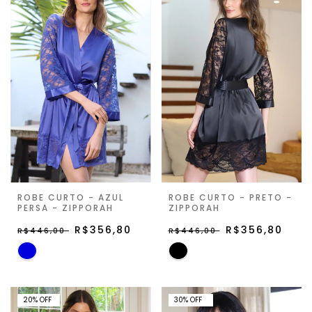
ROBE CURTO - AZUL
ROBE CURTO - PRETO -
PERSA - ZIPPORAH
ZIPPORAH
R$356,80
R$356,80
R$446,00
R$446,00
20%OFF
30% OFF
20
%
OFF
30
%
OFF