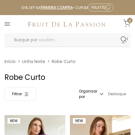
PRIMEIRA COMPRA
FRUIT10
10% OFF NA
• CUPOM
0
Busque por
soutien...
Início
>
Linha Noite
>
Robe Curto
Robe Curto
Organizar
Filtrar
Destaque
por
NEW
NEW