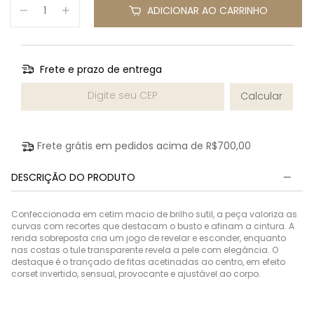
ADICIONAR AO CARRINHO
Frete e prazo de entrega
Entregas para o CEP:
Calcular
Frete grátis em pedidos acima de
R$700,00
DESCRIÇÃO DO PRODUTO
Confeccionada em cetim macio de brilho sutil, a peça valoriza as
curvas com recortes que destacam o busto e afinam a cintura. A
renda sobreposta cria um jogo de revelar e esconder, enquanto
nas costas o tule transparente revela a pele com elegância. O
destaque é o trançado de fitas acetinadas ao centro, em efeito
corset invertido, sensual, provocante e ajustável ao corpo.