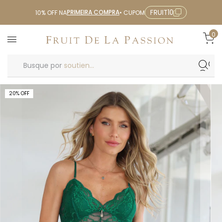
PRIMEIRA COMPRA
FRUIT10
10% OFF NA
• CUPOM
0
Busque por
soutien...
20
%
OFF