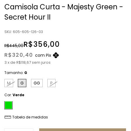
Camisola Curta - Majesty Green -
Secret Hour II
SKU:
605-605-126-03
R$356,00
R$445,00
R$320,40
com
Pix
3
x
de
R$118,67
sem juros
Tamanho:
G
M
G
GG
P
Cor:
Verde
Tabela de medidas