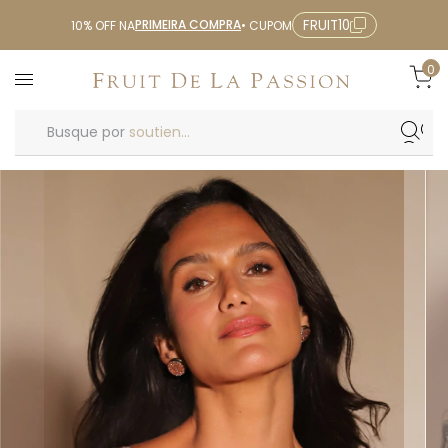
PRIMEIRA COMPRA
FRUIT10
10% OFF NA
• CUPOM
0
Busque por
soutien...