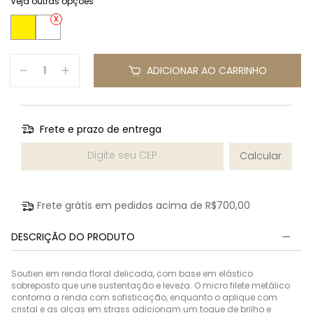
Veja outras opções
ADICIONAR AO CARRINHO
Frete e prazo de entrega
Entregas para o CEP:
Calcular
Frete grátis em pedidos acima de
R$700,00
DESCRIÇÃO DO PRODUTO
Soutien em renda floral delicada, com base em elástico
sobreposto que une sustentação e leveza. O micro filete metálico
contorna a renda com sofisticação, enquanto o aplique com
cristal e as alças em strass adicionam um toque de brilho e