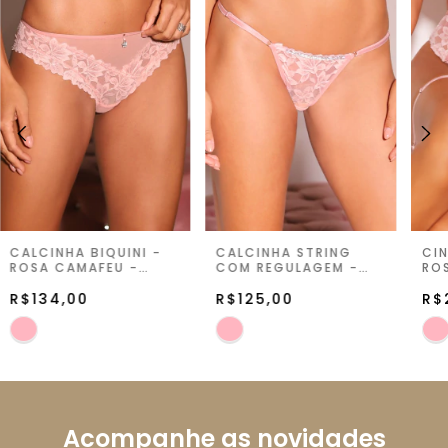
CALCINHA BIQUINI -
CALCINHA STRING
CIN
ROSA CAMAFEU -
COM REGULAGEM -
RO
SUMMER ROMANCE
ROSA CAMAFEU -
SU
R$134,00
SUMMER ROMANCE
R$125,00
R$
Acompanhe as novidades