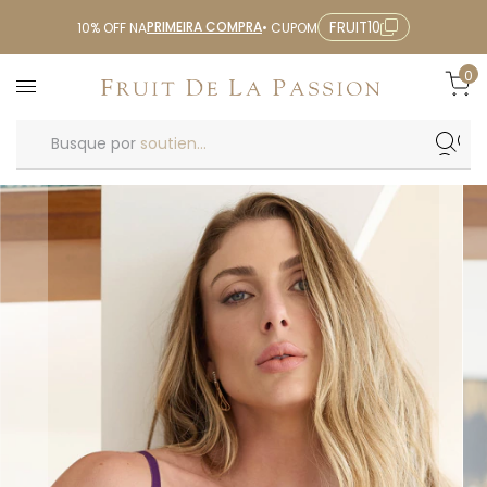
PRIMEIRA COMPRA
FRUIT10
10% OFF NA
• CUPOM
0
Busque por
soutien...