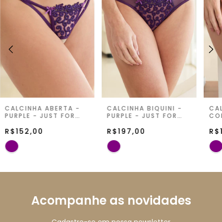
CALCINHA ABERTA -
CALCINHA BIQUINI -
CA
PURPLE - JUST FOR
PURPLE - JUST FOR
CO
YOU
YOU
PUR
R$152,00
R$197,00
YO
R$
Acompanhe as novidades