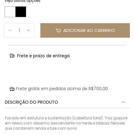
Veja outras opções
ADICIONAR AO CARRINHO
Frete e prazo de entrega
Entregas para o CEP:
Calcular
Frete grátis em pedidos acima de
R$700,00
DESCRIÇÃO DO PRODUTO
Focado em estrutura e sustentação (cobertura total). Traz guipure
em relevo com desenho descendente na frente e laterais flexíveis
que combinam renda e tule com lycra.