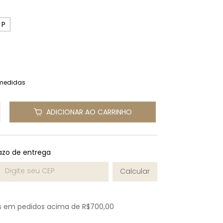
P
medidas
ADICIONAR AO CARRINHO
azo de entrega
 CEP:
Calcular
is em pedidos acima de
R$700,00