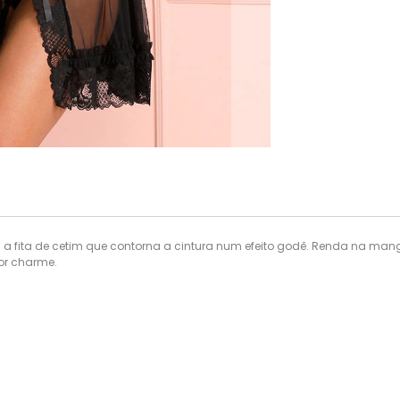
a fita de cetim que contorna a cintura num efeito godê. Renda na manga
or charme.