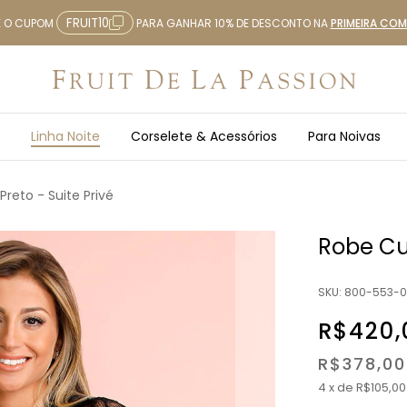
FRUIT10
E O CUPOM
PARA GANHAR 10% DE DESCONTO NA
PRIMEIRA CO
Linha Noite
Corselete & Acessórios
Para Noivas
Preto - Suite Privé
Robe Cur
SKU:
800-553-0
R$420,
R$378,0
4
x
de
R$105,00