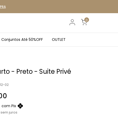
MPRA
0
Conjuntos Até 50%OFF
OUTLET
to - Preto - Suite Privé
12-02
00
0
com
Pix
sem juros