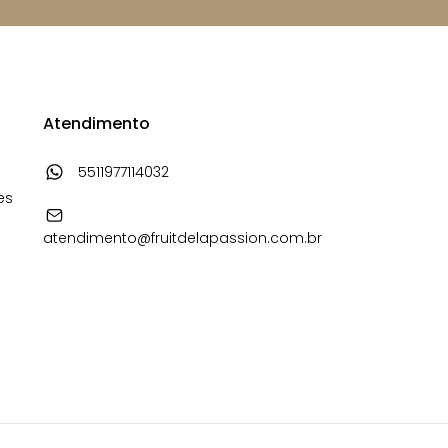
Atendimento
5511977114032
es
atendimento@fruitdelapassion.com.br