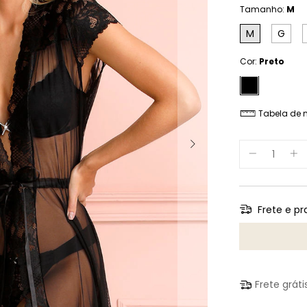
Tamanho:
M
M
G
Cor:
Preto
Tabela de 
Frete e pr
Entregas para o
Frete grát