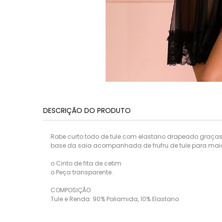
DESCRIÇÃO DO PRODUTO
Robe curto todo de tule com elastano drapeado graças 
base da saia acompanhada de frufru de tule para mai
o Cinto de fita de cetim
o Peça transparente.
COMPOSIÇÃO
Tule e Renda: 90% Poliamida, 10% Elastano