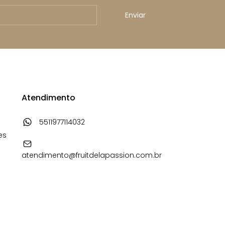
Atendimento
5511977114032
es
atendimento@fruitdelapassion.com.br