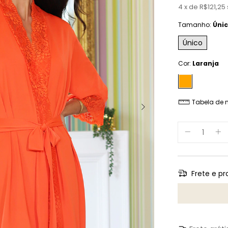
4
x
de
R$121,25
Tamanho:
Úni
Único
Cor:
Laranja
Tabela de 
Frete e pr
Entregas para o