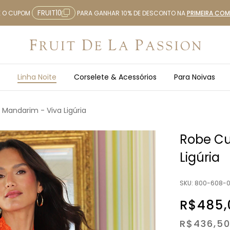
FRUIT10
E O CUPOM
PARA GANHAR 10% DE DESCONTO NA
PRIMEIRA CO
Linha Noite
Corselete & Acessórios
Para Noivas
 Mandarim - Viva Ligúria
Robe Cu
Ligúria
SKU:
800-608-0
R$485,
R$436,5