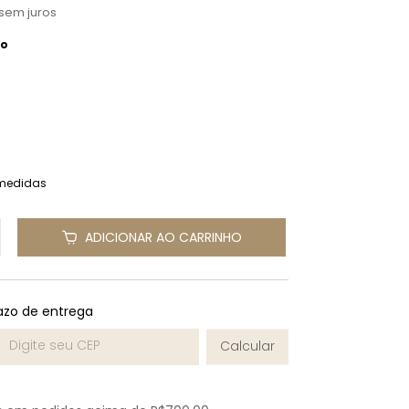
sem juros
co
medidas
ADICIONAR AO CARRINHO
azo de entrega
 CEP:
Calcular