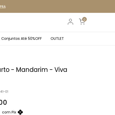
MPRA
0
Conjuntos Até 50%OFF
OUTLET
rto - Mandarim - Viva
41-01
00
0
com
Pix