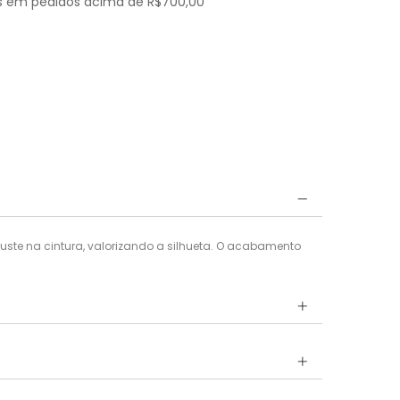
is em pedidos acima de
R$700,00
ste na cintura, valorizando a silhueta. O acabamento