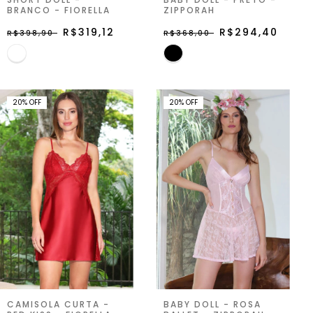
SHORT DOLL -
BABY DOLL - PRETO -
BRANCO - FIORELLA
ZIPPORAH
R$319,12
R$294,40
R$398,90
R$368,00
20
%
OFF
20
%
OFF
CAMISOLA CURTA -
BABY DOLL - ROSA