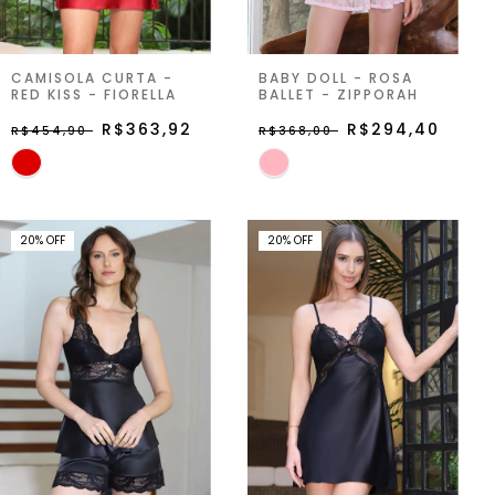
CAMISOLA CURTA -
BABY DOLL - ROSA
RED KISS - FIORELLA
BALLET - ZIPPORAH
R$363,92
R$294,40
R$454,90
R$368,00
20
%
OFF
20
%
OFF