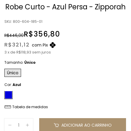
Robe Curto - Azul Persa - Zipporah
SKU:
800-604-185-01
R$356,80
R$446,00
R$321,12
com
Pix
3
x
de
R$118,93
sem juros
Tamanho:
Único
Único
Cor:
Azul
Tabela de medidas
ADICIONAR AO CARRINHO