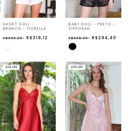
SHORT DOLL -
BABY DOLL - PRETO -
BRANCO - FIORELLA
ZIPPORAH
R$319,12
R$294,40
R$398,90
R$368,00
20
%
OFF
20
%
OFF