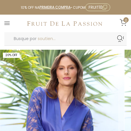
PRIMEIRA COMPRA
FRUIT10
10% OFF NA
• CUPOM
0
Busque por
soutien...
20
%
OFF