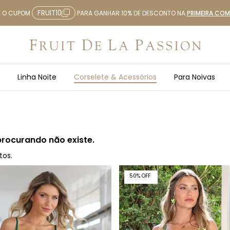
FRUIT10
E O CUPOM
PARA GANHAR 10% DE DESCONTO NA
PRIMEIRA CO
Linha Noite
Corselete & Acessórios
Para Noivas
procurando não existe.
tos.
50
%
OFF
50% OFF