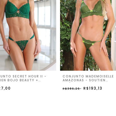
UNTO SECRET HOUR II -
CONJUNTO MADEMOISELLE
IEN BOJO BEAUTY +
AMAZONAS - SOUTIEN
INHA TANGA FIO -
TRIÂNGULO E CALCINHA ST
STY GREEN
27,00
R$193,13
R$386,26