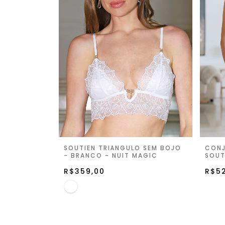
SOUTIEN TRIÂNGULO SEM BOJO
CONJ
- BRANCO - NUIT MAGIC
SOUT
CALC
R$359,00
MAJE
R$5