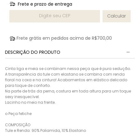
Frete e prazo de entrega
Entregas para o CEP:
Calcular
Frete grátis em pedidos acima de
R$700,00
DESCRIÇÃO DO PRODUTO
Cinta liga e meia se combinam nessa peça que é pura sedução.
A transparência do tule com elastano se combina com renda
floral na coxa e na cintura! Acabamentos em elástico delicado
para toque de conforto.
Na parte de trás da perna, costura em toda altura para um toque
sexy inesquecível.
Lacinho no meio na frente.
o Peça fetiche
COMPOSIÇÃO
Tule e Renda: 90% Poliamida, 10% Elastano