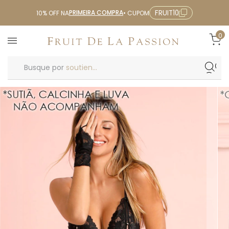
PRIMEIRA COMPRA
FRUIT10
10% OFF NA
• CUPOM
0
Busque por
soutien...