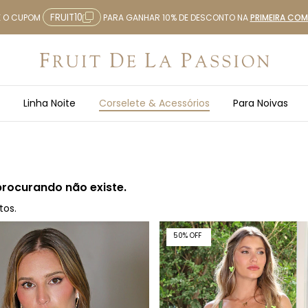
FRUIT10
E O CUPOM
PARA GANHAR 10% DE DESCONTO NA
PRIMEIRA CO
Linha Noite
Corselete & Acessórios
Para Noivas
procurando não existe.
tos.
50
%
OFF
50% OFF