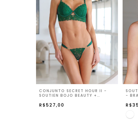
CONJUNTO SECRET HOUR II -
SOUT
SOUTIEN BOJO BEAUTY +
- BR
CALCINHA TANGA FIO -
MAJESTY GREEN
R$527,00
R$3