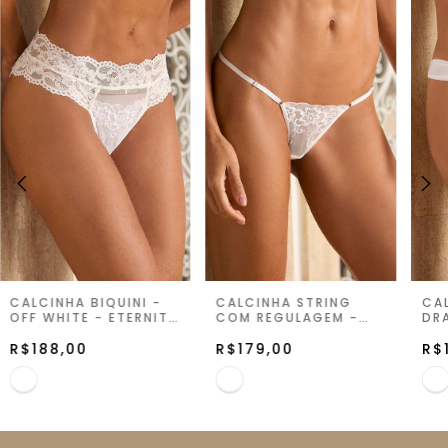
CALCINHA BIQUINI -
CALCINHA STRING
CA
OFF WHITE - ETERNITY
COM REGULAGEM -
DR
GLOW
OFF WHITE - ETERNITY
WHI
R$188,00
GLOW
R$179,00
GL
R$