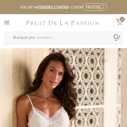
PRIMEIRA COMPRA
FRUIT10
10% OFF NA
• CUPOM
0
Busque por
soutien...