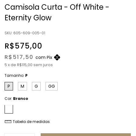
Camisola Curta - Off White -
Eternity Glow
SKU:
605-609-005-01
R$575,00
R$517,50
com
Pix
5
x
de
R$115,00
sem juros
Tamanho:
P
P
M
G
GG
Cor:
Branco
Tabela de medidas