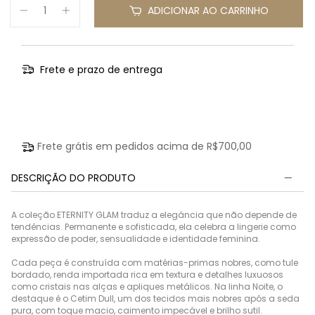
ADICIONAR AO CARRINHO
Frete e prazo de entrega
Entregas para o CEP:
Calcular
Frete grátis em pedidos acima de
R$700,00
DESCRIÇÃO DO PRODUTO
A coleção ETERNITY GLAM traduz a elegância que não depende de
tendências. Permanente e sofisticada, ela celebra a lingerie como
expressão de poder, sensualidade e identidade feminina.
Cada peça é construída com matérias-primas nobres, como tule
bordado, renda importada rica em textura e detalhes luxuosos
como cristais nas alças e apliques metálicos. Na linha Noite, o
destaque é o Cetim Dull, um dos tecidos mais nobres após a seda
pura, com toque macio, caimento impecável e brilho sutil.