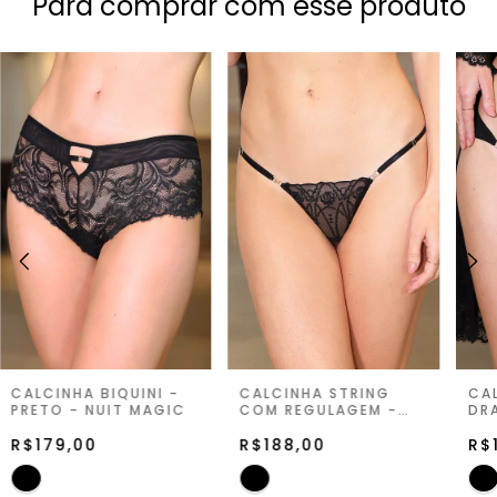
Para comprar com esse produto
CALCINHA BIQUINI -
CALCINHA STRING
CA
PRETO - NUIT MAGIC
COM REGULAGEM -
DRA
PRETO - NUIT MAGIC
NU
R$179,00
R$188,00
R$