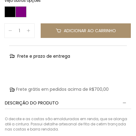
Veja outras opções
ADICIONAR AO CARRINHO
Frete e prazo de entrega
Entregas para o CEP:
Calcular
Frete grátis em pedidos acima de
R$700,00
DESCRIÇÃO DO PRODUTO
O decote e as costas são emoldurados em renda, que se alonga
até a cintura. Possui detalhe artesanal de fita de cetim trançada
nas costas e barra rendada.