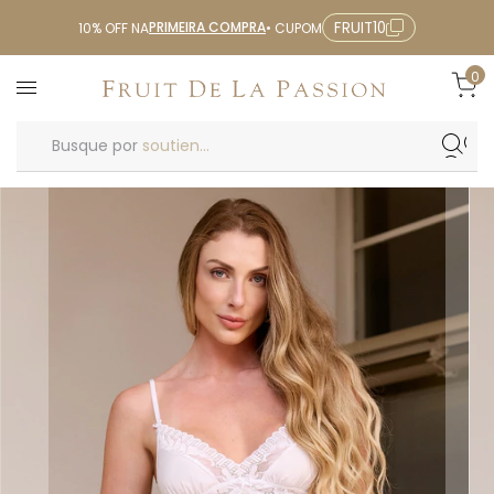
PRIMEIRA COMPRA
FRUIT10
10% OFF NA
• CUPOM
0
Busque por
soutien...