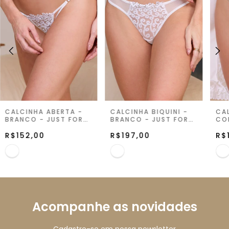
CALCINHA ABERTA -
CALCINHA BIQUINI -
CA
BRANCO - JUST FOR
BRANCO - JUST FOR
CO
YOU
YOU
BR
R$152,00
R$197,00
YO
R$
Acompanhe as novidades