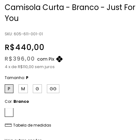
Camisola Curta - Branco - Just For
You
SKU:
605-611-001-01
R$440,00
R$396,00
com
Pix
4
x
de
R$110,00
sem juros
Tamanho:
P
P
M
G
GG
Cor:
Branco
Tabela de medidas