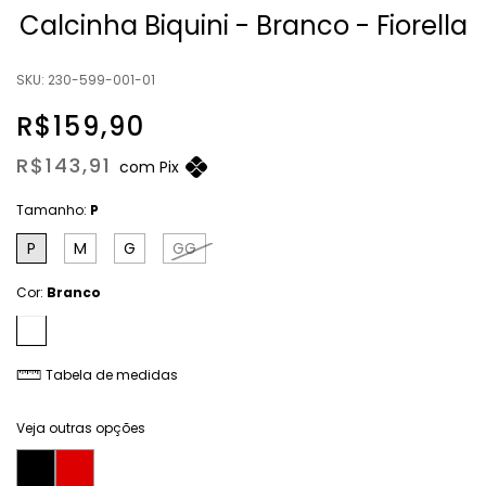
Calcinha Biquini - Branco - Fiorella
SKU:
230-599-001-01
R$159,90
R$143,91
com
Pix
Tamanho:
P
P
M
G
GG
Cor:
Branco
Tabela de medidas
Veja outras opções