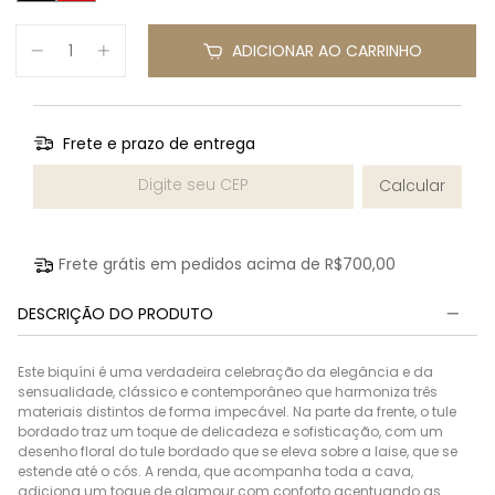
ADICIONAR AO CARRINHO
Frete e prazo de entrega
Entregas para o CEP:
Calcular
Frete grátis em pedidos acima de
R$700,00
DESCRIÇÃO DO PRODUTO
Este biquíni é uma verdadeira celebração da elegância e da
sensualidade, clássico e contemporâneo que harmoniza três
materiais distintos de forma impecável. Na parte da frente, o tule
bordado traz um toque de delicadeza e sofisticação, com um
desenho floral do tule bordado que se eleva sobre a laise, que se
estende até o cós. A renda, que acompanha toda a cava,
adiciona um toque de glamour com conforto acentuando as