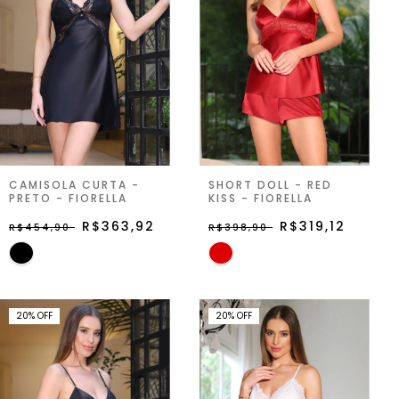
CAMISOLA CURTA -
SHORT DOLL - RED
PRETO - FIORELLA
KISS - FIORELLA
R$363,92
R$319,12
R$454,90
R$398,90
20
%
OFF
20
%
OFF