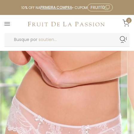
PRIMEIRA COMPRA
FRUIT10
10% OFF NA
• CUPOM
0
Busque por
soutien...