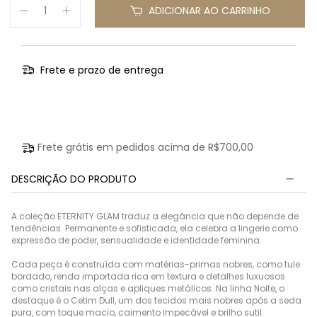
ADICIONAR AO CARRINHO
Frete e prazo de entrega
Entregas para o CEP:
Calcular
Frete grátis em pedidos acima de
R$700,00
DESCRIÇÃO DO PRODUTO
A coleção ETERNITY GLAM traduz a elegância que não depende de
tendências. Permanente e sofisticada, ela celebra a lingerie como
expressão de poder, sensualidade e identidade feminina.
Cada peça é construída com matérias-primas nobres, como tule
bordado, renda importada rica em textura e detalhes luxuosos
como cristais nas alças e apliques metálicos. Na linha Noite, o
destaque é o Cetim Dull, um dos tecidos mais nobres após a seda
pura, com toque macio, caimento impecável e brilho sutil.