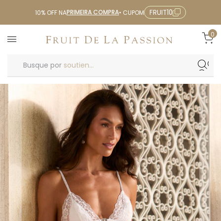
PRIMEIRA COMPRA
FRUIT10
10% OFF NA
• CUPOM
0
Busque por
soutien...