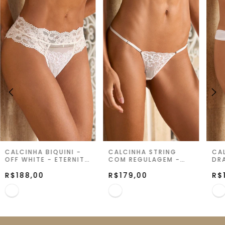
CALCINHA BIQUINI -
CALCINHA STRING
CA
OFF WHITE - ETERNITY
COM REGULAGEM -
DR
GLOW
OFF WHITE - ETERNITY
WHI
R$188,00
GLOW
R$179,00
GL
R$