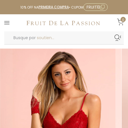
PRIMEIRA COMPRA
FRUIT10
10% OFF NA
• CUPOM
0
Busque por
soutien...