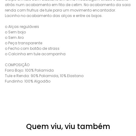
atrás num acabamento em fita de cetim. No acabamento da saia
renda com frufrus de tule para um movimento encantador.
Lacinho no acabamento das alças e entre os bojos.
o Alças reguláveis
o Sem bojo
o Sem Aro
o Peça transparente
o Fecho com botão de strass
o Calcinha em tule acompanha
COMPOSIÇÃO
Forro Bojo: 100% Poliamida
Tule e Renda: 90% Poliamida, 10% Elastano
Fundinho: 100% Algodão
Quem viu, viu também