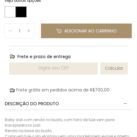
Veja outras opções
ADICIONAR AO CARRINHO
Frete e prazo de entrega
Entregas para o CEP:
Calcular
Frete grátis em pedidos acima de
R$700,00
DESCRIÇÃO DO PRODUTO
Baby doll com renda no busto, com forro de tule sem para
transparência sutil.
Renda na base do busto.
Corpo em tule com elastano em uma modelagem evasê e aberto