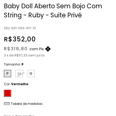
Baby Doll Aberto Sem Bojo Com
String - Ruby - Suite Privé
SKU:
601-553-417-01
R$352,00
R$316,80
com
Pix
3
x
de
R$117,33
sem juros
Tamanho:
P
P
M
G
Cor:
Vermelho
Tabela de medidas